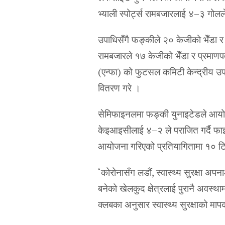
भ्याली स्पोर्ट्स रामबजारलाई ४–३ गोलल
उपाधिसँगै फङ्कीले २० केजीको भेँडा र प
रामबजारले १७ केजीको भेँडा र प्रमाण
(एन्फा) को फुटसल कमिटी केन्द्रीय उपा
वितरण गरे ।
सेमिफाइनलमा फङ्की युनाइटेडले आयोज
केइआइसीलाई ४–२ ले पराजित गर्दै फा
आयोजना गरिएको प्रतियागितामा १० ट
‘कोरोनासँग लडौं, स्वास्थ्य सुरक्षा अप
बनेको खेलकुद क्षेत्रलाई पुरानै अवस
क्लबका अनुसार स्वास्थ्य सुरक्षाको म