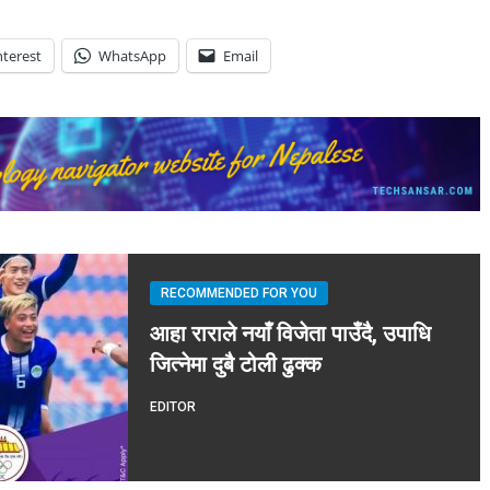
nterest
WhatsApp
Email
RECOMMENDED FOR YOU
आहा राराले नयाँ विजेता पाउँदै, उपाधि
जित्नेमा दुबै टोली ढुक्क
EDITOR