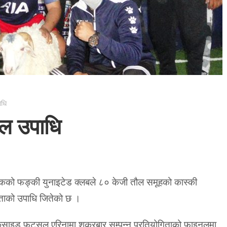
ाधि
ल उपाधि
चोकको फङ्की युनाइटेड क्लबले ८० केजी तौल समूहको कास्की
िताको उपाधि जितेको छ ।
ाइड फुटसल एरिनामा शुक्रबार सम्पन्न प्रतियोगिताको फाइनलमा