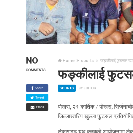
NO
Home
sports
फङ्कीलाई फुटसल उप
फङ्कीलाई फुटस
COMMENTS
Share
SPORTS
BY
EDITOR
Tweet
पोखरा, २९ कार्तिक / पोखरा, सिर्जना
Email
जिल्लास्तरिय खुल्ला फुटसल प्रतियोग
लेकसाइड युथ क्लबको आयोजनामा लेकस