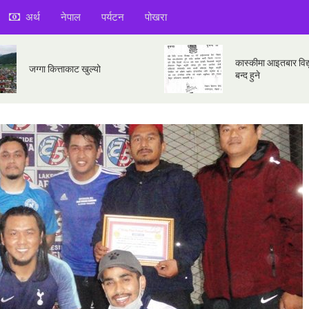
अर्थ
नेपाल
पर्यटन
पोखरा
कास्कीमा आइतबार विद्य
जग्गा कित्ताकाट खुल्यो
बन्द हुने