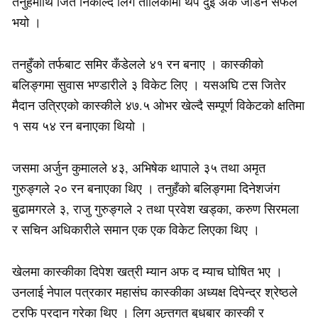
तनुहँमाथि जित निकाल्दै लिग तालिकामा थप दुई अंक जोडन सफल
भयो ।
तनहुँको तर्फबाट समिर कँडेलले ४१ रन बनाए । कास्कीको
बलिङ्गमा सुवास भण्डारीले ३ विकेट लिए । यसअघि टस जितेर
मैदान उत्रिएको कास्कीले ४७.५ ओभर खेल्दै सम्पूर्ण विकेटको क्षतिमा
१ सय ५४ रन बनाएका थियो ।
जसमा अर्जुन कुमालले ४३, अभिषेक थापाले ३५ तथा अमृत
गुरुङ्गले २० रन बनाएका थिए । तनुहँको बलिङ्गमा दिनेशजंग
बुढामगरले ३, राजु गुरुङ्गले २ तथा प्रवेश खड्का, करुण सिरमला
र सचिन अधिकारीले समान एक एक विकेट लिएका थिए ।
खेलमा कास्कीका दिपेश खत्री म्यान अफ द म्याच घोषित भए ।
उनलाई नेपाल पत्रकार महासंघ कास्कीका अध्यक्ष दिपेन्द्र श्रेष्ठले
ट्रफि प्रदान गरेका थिए । लिग अन्र्तगत बुधबार कास्की र