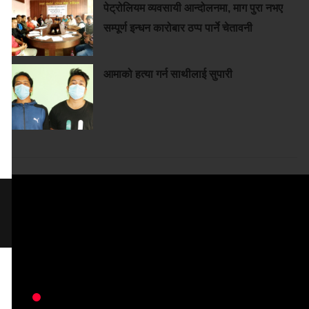
पेट्रोलियम व्यवसायी आन्दोलनमा, माग पुरा नभए
सम्पूर्ण इन्धन कारोबार ठप्प पार्ने चेतावनी
आमाको हत्या गर्न साथीलाई सुपारी
All Rights Reserved