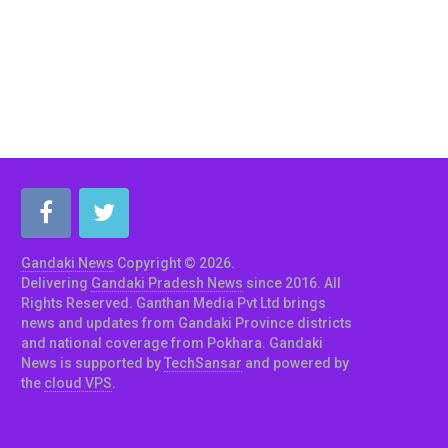
Gandaki News
Copyright © 2026.
Delivering
Gandaki Pradesh News
since 2016. All
Rights Reserved. Ganthan Media Pvt Ltd brings
news and updates from Gandaki Province districts
and national coverage from Pokhara. Gandaki
News is supported by
TechSansar
and powered by
the
cloud VPS
.