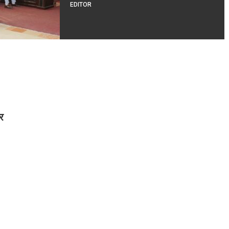
EDITOR
र