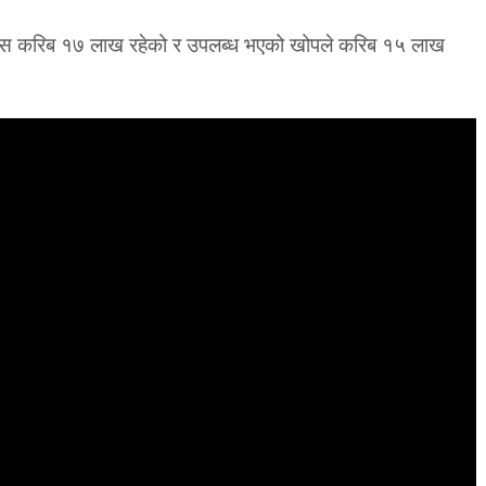
ानिस करिब १७ लाख रहेको र उपलब्ध भएको खोपले करिब १५ लाख