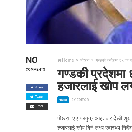
NO
Home
पोखरा
गण्डकी प्रदेशमा ६५ वर्
गण्डकी प्रदेशमा
COMMENTS
हजारलाई खोप लग
Share
Tweet
पोखरा
BY
EDITOR
Email
पोखरा, २२ फागुन/ आइतबार देखी शुरु
हजारलाई खोप दिने लक्ष्य स्वास्थ्य नि