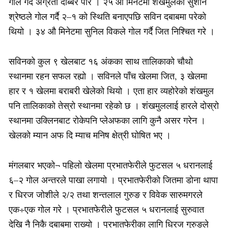
गोल गर्दै अग्रता दोब्बर पारे । २५ औं मिनेटमा शंखमुलका सुशान
श्रेष्ठले गोल गर्दै २–१ को स्थिति बनाएपछि सविन दबाबमा परेको
थियो । ३४ औ मिनेटमा सुनिल विकले गोल गर्दै जित निश्चित गरे ।
सविनको कुल ९ खेलबाट १६ अंकका साथ तालिकाको चौथो
स्थानमा रहन सफल रह्यो । सविनले पाँच खेलमा जित, ३ खेलमा
हार र १ खेलमा बराबरी खेलेको थियो । एता हार व्यहोरेको शंखमुल
पनि तालिकाको तेस्रो स्थानमा रहेको छ । शंखमुललाई हारले दोस्रो
स्थानमा उक्लिनबाट रोकेपनि प्लेअफका लागि कुनै असर गरेन ।
खेलको म्यान अफ दि म्याच मनिष क्षेत्री घोषित भए ।
मंगलबार भएको¬ पहिलो खेलमा प्रभातफेरीले फुटसल ५ धरानलाई
६–२ गोल अन्तरले पाखा लगायो । प्रभातफेरीको जितमा डोना थापा
र धिरज जोशीले २/२ तथा शन्तलाल गुरुङ र विवेक सारुमगरले
एक÷एक गोल गरे । प्रभातफेरीले फुटसल ५ धरानलाई सुरुवात
देखि नै निकै दबाबमा राख्यो । प्रभातफेरीका लागि धिरज गुरुङले