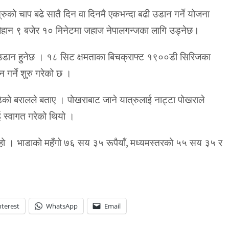
को चाप बढे सातै दिन वा दिनमै एकभन्दा बढी उडान गर्ने योजना
िहान ९ बजेर १० मिनेटमा जहाज नेपालगन्जका लागि उड्नेछ।
उडान हुनेछ । १८ सिट क्षमताका बिचक्राफ्ट १९००डी सिरिजका
गर्ने शुरु गरेको छ ।
ो बरालले बताए । पोखराबाट जाने यात्रुलाई नाट्टा पोखराले
ई स्वागत गरेको थियो ।
ो । भाडाको महँगो ७६ सय ३५ रूपैयाँ, मध्यमस्तरको ५५ सय ३५ र
nterest
WhatsApp
Email