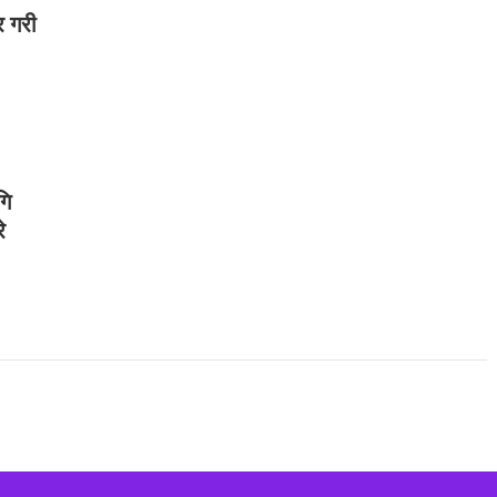
र गरी
गि
े