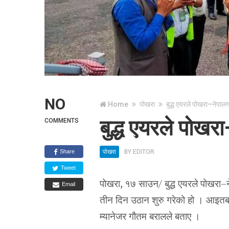
NO
Home
पोखरा
बुद्ध एयरले पोखरा–नेपाल
बुद्ध एयरले पोखर
COMMENTS
Share
पोखरा
BY
EDITOR
Tweet
पोखरा, १७ साउन/ बुद्ध एयरले पोखरा–
Email
तीन दिन उठान शुरु गरेको हो । आइतबार 
म्यानेजर गौतम बरालले बताए ।