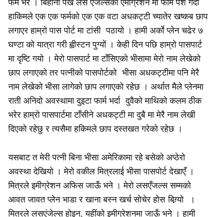
फर्म भरें । बिहानी पख लस एंजल्सको एमीग्रेशन मा फार्म पेश गर्दा
हाकिमले एक एक फर्मको एक एक वटा अधकट्टी च्यातेर खष्कब छाप
लगाएर हाम्रो पास पोर्ट मा टांसी पठायो । हामी अर्काे प्लेन चढेर ७
घण्टा को यात्रा गरी ह्वीस्टन पुग्याें । केही दिन पछि हाम्रो पासपार्ट
मा दृष्टि गयो । मेरो पासपार्ट मा टाँसिएको भीसामा मेरो नाम लेखेको
छाप लगाएको तर पत्नीको पासपोर्टको भीसा अधकट्टीमा पनि मेरै
नाम लेखेको भीसा लागेको छाप लगाएको रहेछ । अर्थात मैले प्लेनमा
राती अनिदो अवस्थामा दुइटा फार्म भर्दा दुवैको माथिको कलम ठीक
भरेर हाम्रो पासपार्टमा टाँसीने अधकट्टी मा दुबै मा मेरै नाम लेखी
दिएको रहेछु र त्यसैमा हकिमले छाप दस्तखत गरेको रहेछ ।
यसबाट त मेरी पत्नी बिना भीसा अमेरिकामा रहे बसेको अप्ठेरो
अवस्था देखियो । मेरो वकील मित्रलाई भीसा पासपोर्ट देखाएँ ।
मित्रले इमीग्रेशन अफिस जाऊँ भने । मेरो लसएँजल्स सम्मको
आवत जावत प्लेन भाडा र खाना बस्न खर्च सोचेर होस बिग्र्यो ।
मित्रले लसएंजेल्स होइन, यहींको इमीग्रेशनमा जाऊँ भने । हामी