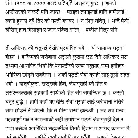
संग १५०० या २००० डलर क्षतिपूर्ति असुलनु हुन्छ । हाम्रो
अफीसरको नोकरी पनि जान्छ । फाइदा तपाईलाई हानि हामीलाई ।
त्यसो हुनाले दुबै तिर को गल्ती बराबर । न लिनु नदिनु । भन्दै फेरी
हाँसिन् हात मिलाइन र जान संकेत गरिन् । वकील मित्र पनि
ती अफिसर को चतुराई देखेर प्रभावित भये । यो सामान्य घट्ना
होइन । हाकिमको जरीबाना असुल्ने कुरामा छुट दिने अधिकार यस
तथ्यमा आधारित थियो कि पेनाल्टीको रकम नबुझाए सम्म इनीहरु
अमेरिका छोड्नै सक्दैनन् । अर्काे पट्टी सेवा ग्राही लाई ठूलो राहत
भयो । दोश्रोकुरा, राष्ट्रको हित, सेवाग्राही को हित र
लसऐन्जल्सको सहकर्मी साथीको हित संग सम्बन्धित छ । कस्तो
चतुर बुद्धि । हामी कहाँ भए देखि सेवा ग्राही लाई जरीवाना नतिरे
सम्म छोड्ने नै थिएनौ, कि त भीसा राखी हाल्थ्यौ । तर सब भन्दा
महत्वपूर्ण पक्ष र समस्याको सही समाधान पट्टी सेवाग्राही,देश र
टाढा बसेको अपरिचित सहकर्मीको तिनटै हितमा त शायद कल्पना नै
गर्न सक्दैनौ । हामीले दायाँ बायाँ विचार गर्दैनौ । आफ्नो टेबुल र