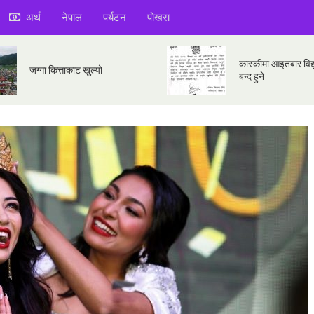
अर्थ
नेपाल
पर्यटन
पोखरा
कास्कीमा आइतबार विद्य
जग्गा कित्ताकाट खुल्यो
बन्द हुने