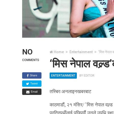
NO
Home
Entertainment
‘मिस नेपाल वल
‘मिस नेपाल वल्र्ड
COMMENTS
Share
ENTERTAINMENT
BY
EDITOR
Tweet
तस्बिरःअनलाइनखबरबाट
Email
काठमाडौं, २१ मंसिर/ ‘मिस नेपाल वल्र
प्रतिस्पर्धीलाई पछिपार्दै उनले उपधि 