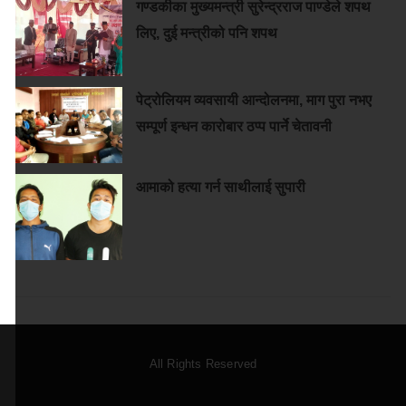
गण्डकीका मुख्यमन्त्री सुरेन्द्रराज पाण्डेले शपथ
लिए, दुई मन्त्रीको पनि शपथ
पेट्रोलियम व्यवसायी आन्दोलनमा, माग पुरा नभए
सम्पूर्ण इन्धन कारोबार ठप्प पार्ने चेतावनी
आमाको हत्या गर्न साथीलाई सुपारी
All Rights Reserved