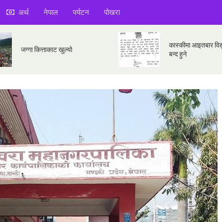
अर्थ
नेपाल
पर्यटन
पोखरा
कास्कीमा आइतबार विद्य
जग्गा कित्ताकाट खुल्यो
बन्द हुने