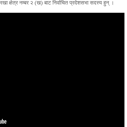
खा क्षेत्र नम्बर २ (ख) बाट निर्वाचित प्रदेशसभा सदस्य हुन् ।