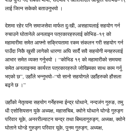
लाई जित्न सकेको बताउनुभयो ।
देशमा रहेर पनि समाजसेवा मार्फत दुःखी, असहायलाई सहयोग गर्न
रुचाउने घोतानेले अनलाइन पत्रकारहरुलाई कोभिड–१९ को
महामारीमा समेत आफ्नो सक्रियतामा रकम संकलन गरी सहयोग गर्न
पाउँदा निकै खुसी लागेको धारणा अघि सार्दै सवै सहयोगी मनहरुलाई
आभार समेत व्यक्त गर्नुभयो । “कोभिड १९ को महामारीको समयमा
समेत अनलाइनमा कार्यरत पत्रकारहरुले जोखिमका साथ काम गर्नु
भएको छ”, उहाँले भन्नुभयो–“यो सानो सहयोगले उहाँहरुको हौसला
बढ्ने छ ।”
उहाँको नेतृत्वमा सहयोग गर्नेहरुमा ईन्द्र घोथाने, नन्दजंग गुरुङ, तमु
धी एसोसियसन युके अध्यक्ष, महासचिब, क्वोने घोथाने घोन्डे गुरुङ्ग
परिवार यूके, अनररील्याटन चन्द्र तथा बिमलागुरुङ्ग, अध्यक्ष, क्वोने
घोताने घोन्डे गुरुङ्ग परिवार यूके, पुनम गुरुङ्ग, अध्यक्ष,