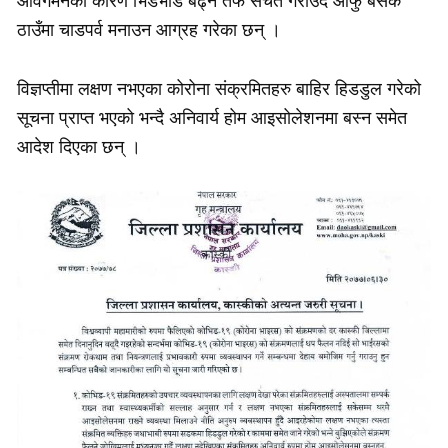
आवगमनका कारण भिडभाड बढ्ने तर्फ सचेत गराउँदै आफु बसेकै
ठाउँमा चाडपर्व मनाउन आग्रह गरेका छन् ।
विज्ञप्तीमा लक्षण नभएका कोरोना संक्रमितहरु बाहिर हिडडुल गरेको
सूचना प्राप्त भएको भन्दै अनिवार्य होम आइसोलेशनमा बस्न समेत
आदेश दिएका छन् ।