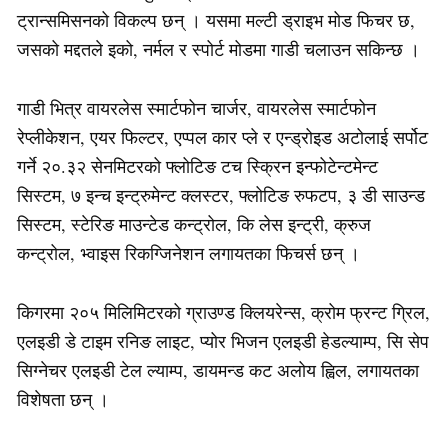
ट्रान्समिसनको विकल्प छन् । यसमा मल्टी ड्राइभ मोड फिचर छ,
जसको मद्दतले इको, नर्मल र स्पोर्ट मोडमा गाडी चलाउन सकिन्छ ।
गाडी भित्र वायरलेस स्मार्टफोन चार्जर, वायरलेस स्मार्टफोन
रेप्लीकेशन, एयर फिल्टर, एप्पल कार प्ले र एन्ड्रोइड अटोलाई सर्पोट
गर्ने २०.३२ सेनमिटरको फ्लोटिङ टच स्क्रिन इन्फोटेन्टमेन्ट
सिस्टम, ७ इन्च इन्ट्रुमेन्ट क्लस्टर, फ्लोटिङ रुफटप, ३ डी साउन्ड
सिस्टम, स्टेरिङ माउन्टेड कन्ट्रोल, कि लेस इन्ट्री, क्रुज
कन्ट्रोल, भ्वाइस रिकग्जिनेशन लगायतका फिचर्स छन् ।
किगरमा २०५ मिलिमिटरको ग्राउण्ड क्लियरेन्स, क्रोम फ्रन्ट ग्रिल,
एलइडी डे टाइम रनिङ लाइट, प्योर भिजन एलइडी हेडल्याम्प, सि सेप
सिग्नेचर एलइडी टेल ल्याम्प, डायमन्ड कट अलोय ह्विल, लगायतका
विशेषता छन् ।