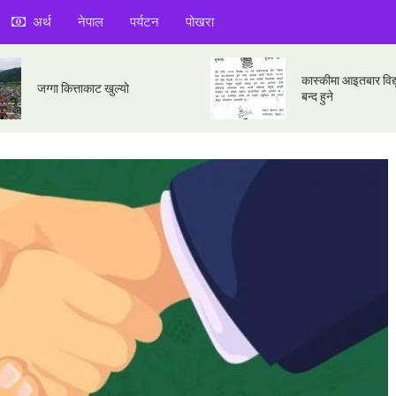
अर्थ
नेपाल
पर्यटन
पोखरा
कास्कीमा आइतबार विद्य
जग्गा कित्ताकाट खुल्यो
बन्द हुने