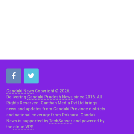
Gandaki News
Copyright © 2026.
Delivering
Gandaki Pradesh News
since 2016. All
Rights Reserved. Ganthan Media Pvt Ltd brings
news and updates from Gandaki Province districts
and national coverage from Pokhara. Gandaki
News is supported by
TechSansar
and powered by
the
cloud VPS
.