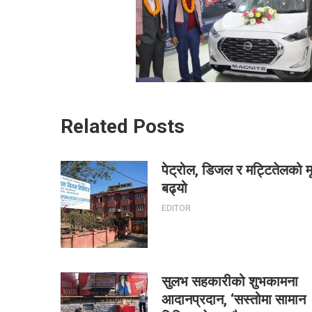
Related Posts
पेट्रोल, डिजल र मट्टितेलको मू
बढ्यो
EDITOR
सुलभ सहकारीको शुभकामना
आदानप्रदान, ‘सस्तोमा सामान