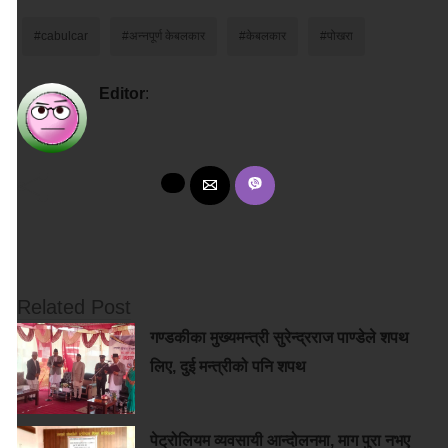
#cabulcar
#अन्नपूर्ण केबलकार
#केबलकार
#पोखरा
Editor
:
Related Post
गण्डकीका मुख्यमन्त्री सुरेन्द्रराज पाण्डेले शपथ
लिए, दुई मन्त्रीको पनि शपथ
पेट्रोलियम व्यवसायी आन्दोलनमा, माग पुरा नभए