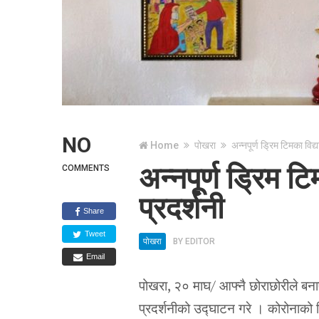
NO
Home
पोखरा
अन्नपूर्ण ड्रिम टिमका विद्
अन्नपूर्ण ड्रिम ट
COMMENTS
प्रदर्शनी
Share
Tweet
पोखरा
BY
EDITOR
Email
पोखरा, २० माघ/ आफ्नै छोराछोरीले 
प्रदर्शनीको उद्घाटन गरे । कोरोनाको वि