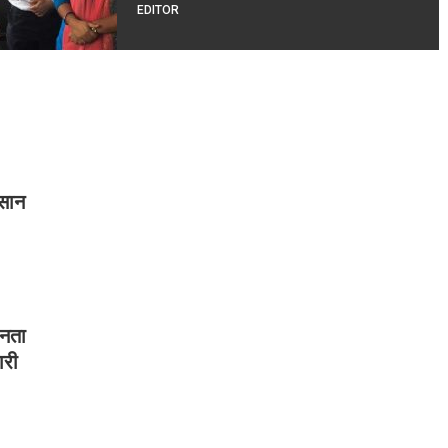
EDITOR
 सान
ीनता
ारी